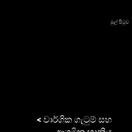
මුල් පිටුව
< වාර්ගික ගැටුම් සහ
ආගමික හානිය