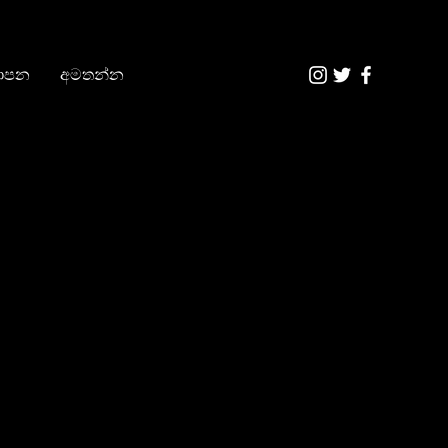
යාපන
අමතන්න