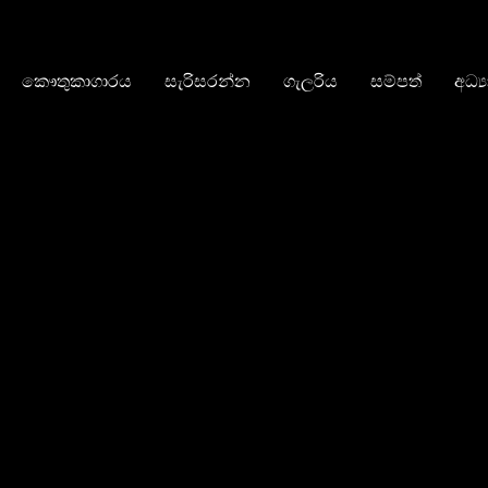
කෞතුකාගාරය
සැරිසරන්න
ගැලරිය
සම්පත්
අධ්‍
ළඟදීම