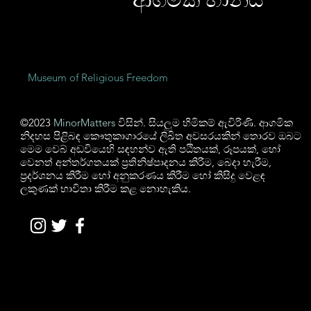
Museum of Religious Freedom
©2023
MinorMatters
විසින්. සියලුම හිමිකම් ඇවිරිණි. ආගමික
නිදහස පිළිබඳ කෞතුකාගාරයේ ලිඛිත අවසරයකින් තොරව ඔබට
මෙම වෙබ් අඩවියෙහි සඳහන්ව ඇති පඨිතයක්, රූපයක්, හෝ
වෙනත් අන්තර්ගතයක් ප්‍රතිනිෂ්පාදනය කිරීම, බෙදා හැරීම,
ප්‍රදර්ශනය කිරීම හෝ අනුකරණය කිරීම හෝ කිසිදු වෙළඳ
ලකුණක් භාවිතා කිරීම කළ නොහැකිය.